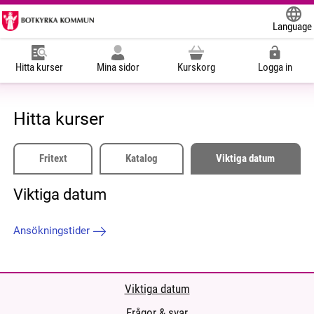
Language
Powered
Hitta kurser
Mina sidor
Kurskorg
Logga in
Hitta kurser
Fritext
Katalog
Viktiga datum
Viktiga datum
Ansökningstider
Viktiga datum
Frågor & svar