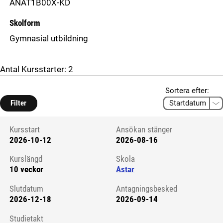
ANAT1B00X-KD
Skolform
Gymnasial utbildning
Antal Kursstarter:
2
Sortera efter:
Filter
Kursstart
Ansökan stänger
2026-10-12
2026-08-16
Kursstart 6238769
Kurslängd
Skola
10 veckor
Astar
Slutdatum
Antagningsbesked
2026-12-18
2026-09-14
Studietakt