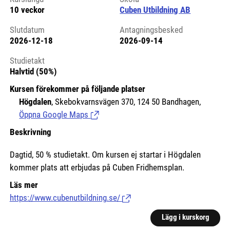
10 veckor
Cuben Utbildning AB
Slutdatum
Antagningsbesked
2026-12-18
2026-09-14
Studietakt
Halvtid (50%)
Kursen förekommer på följande platser
Högdalen
, Skebokvarnsvägen 370, 124 50 Bandhagen,
Öppna Google Maps
(Länk till extern sida.)
Beskrivning
Dagtid, 50 % studietakt. Om kursen ej startar i Högdalen
kommer plats att erbjudas på Cuben Fridhemsplan.
Läs mer
https://www.cubenutbildning.se/
(Länk till extern sida.)
Lägg i kurskorg