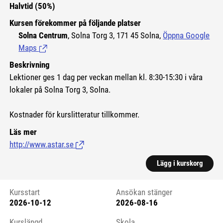
Halvtid (50%)
Kursen förekommer på följande platser
Solna Centrum
, Solna Torg 3, 171 45 Solna,
Öppna Google
Maps
(Länk till extern sida.)
Beskrivning
Lektioner ges 1 dag per veckan mellan kl. 8:30-15:30 i våra
lokaler på Solna Torg 3, Solna.
Kostnader för kurslitteratur tillkommer.
Läs mer
http://www.astar.se
(Länk till extern sida.)
Lägg i kurskorg
Kursstart
Ansökan stänger
2026-10-12
2026-08-16
Kursstart 6110114
Kurslängd
Skola