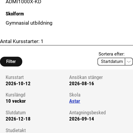
ADMI1000X-KD
Skolform
Gymnasial utbildning
Antal Kursstarter:
1
Sortera efter:
Filter
Kursstart
Ansökan stänger
2026-10-12
2026-08-16
Kursstart 6238559
Kurslängd
Skola
10 veckor
Astar
Slutdatum
Antagningsbesked
2026-12-18
2026-09-14
Studietakt