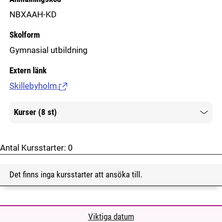
NBXAAH-KD
Skolform
Gymnasial utbildning
Extern länk
Skillebyholm
(Länk till extern sida.)
Kurser (8 st)
Mer information
Antal Kursstarter:
0
Det finns inga kursstarter att ansöka till.
Viktiga datum