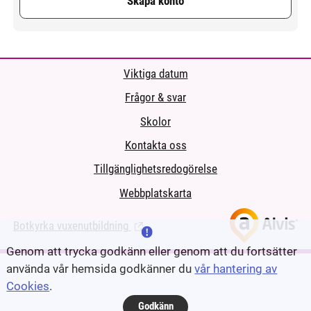
Skapa konto
Viktiga datum
Frågor & svar
Skolor
Kontakta oss
Tillgänglighetsredogörelse
Webbplatskarta
Botkyrka vuxenutbildning
(Länk till extern sida.)
Genom att trycka godkänn eller genom att du fortsätter
använda vår hemsida godkänner du
vår hantering av
Cookies
.
Godkänn